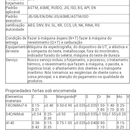
forjamento
Padrão
ASTM, ASME, RUÍDO, JIS, ISO, BS, API, EN
aplicável
Padrão
JB/GB/EN/DIN/JIS/ASME/ASTM/ISO
executivo
certificação
ABS, DNV, BV, GL, KR, CCS, LR, NK, RINA, RS.
Autoridade
Condição de
Fazer à máquina áspero (N+T) fazer à máquina do
entrega
revestimento (Q+T) e carburação
Equipamento
Máquina da espectrografia, do dispositivo de UT, a elástica e
de teste
a compacta do teste, metalloscope, fora do micrômetro,
indicador furado do seletor, máquina do teste de dureza
Serviço
Nosso serviço incluiu o forjamento, o processo, o tratamento
térmico, o revestimento que fazem à máquina, o pacote, a
logística local, o afastamento dos clientes e o transporte
marítimo. Nós tomamos as exigências de cliente como a
coisa principal, e a atenção do pagamento na qualidade de
produtos.
Propriedades feitas sob encomenda
Elementos
C
Si
Manganês
P
S
Cr
Ni
Mo
V
materiais
18CrNiMo7-6
0.15-
≤0.40
0.50-0.90
≤0.035
≤0.035
1.50-
1.40-
0.25-
0.21
1.80
1.70
0.35
34CrNiMo6
≤0.34
0.25-
≤0.50
≤0.035
≤0.035
≤1.50
≤1.55
≤0.20
0.30
4140
0.38-
0.15-
0.75-1.00
≤0.035
≤0.040
0.80-
0.15-
0.43
0.35
1.10
0.25