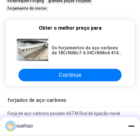
Virabrequim Forging
grandes peças forjadas
forjamento do motor
Obter o melhor preço para
Os forjamentos do aço carbono
de 18CrNiMo7-6 34CrNiMo6 4140
que carburam o arco de emenda
do tratamento submetem
Continue
forjados de aço-carbono
Forja de aço carbono pesado ASTM Rod de ligação naval
padrão
xuehao
Forja de aço ligado 25Cr2Ni4MoV, 34CrNiMo6 eixo de aço
pesado, eixo de motor.