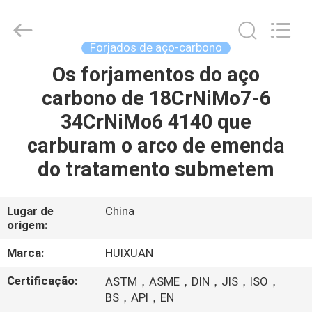
HUI
XUAN
NEW
ENERGY
EQUIPMENT
Forjados de aço-carbono
CO.,LTD.
All
Os forjamentos do aço
CASA
Rights
Reserved.
carbono de 18CrNiMo7-6
PRODUTOS
34CrNiMo6 4140 que
carburam o arco de emenda
VÍDEOS
do tratamento submetem
SOBRE
Lugar de
China
origem:
NÓS
Marca:
HUIXUAN
EXCURSÃO
Certificação:
ASTM，ASME，DIN，JIS，ISO，
DA
BS，API，EN