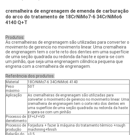
cremalheira de engrenagem de emenda de carburação
do arco do tratamento de 18CrNiMo7-6 34CrNiMo6
4140 Q+T
Produtos:
As cremalheiras de engrenagem são utilizadas para converter o
movimento de gerencio no movimento linear. Uma cremalheira
de engrenagem tem o corte reto dos dentes em uma superfície
de uma seção quadrada ou redonda da haste e opera-se com
um pinhão, que seja uma engrenagem cilíndrica pequena que
engrena com a cremalheira de engrenagem.
Referência dos produtos:
Material
18CrNiMo7-6 34CrNiMo6 4140
Peso
50T
máximo
Aplicação
As cremalheiras de engrenagem são utilizadas para
converter o movimento de gerencio no movimento linear. Uma
cremalheira de engrenagem tem o corte reto dos dentes em
uma superfície de uma seção quadrada ou redonda da haste
e opera-se com um pinhão
Processo de
EF+LF+VD
derretimento
Processo de
Forjadura + fazer à máquina do tratamento térmico +rough
produção
machining+finish
Relação do
≥3.5