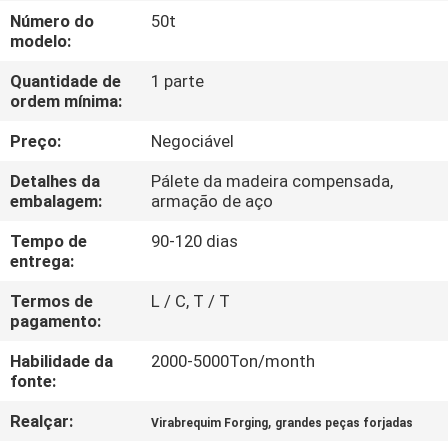
FÁBRICA
Número do
50t
modelo:
CONTROLE
Quantidade de
1 parte
ordem mínima:
DA
QUALIDADE
Preço:
Negociável
Detalhes da
Pálete da madeira compensada,
embalagem:
armação de aço
MAPA
DO
Tempo de
90-120 dias
entrega:
SITE
Termos de
L / C, T / T
pagamento:
PRIVACY
Habilidade da
2000-5000Ton/month
POLICY
fonte:
Realçar:
,
Virabrequim Forging
grandes peças forjadas