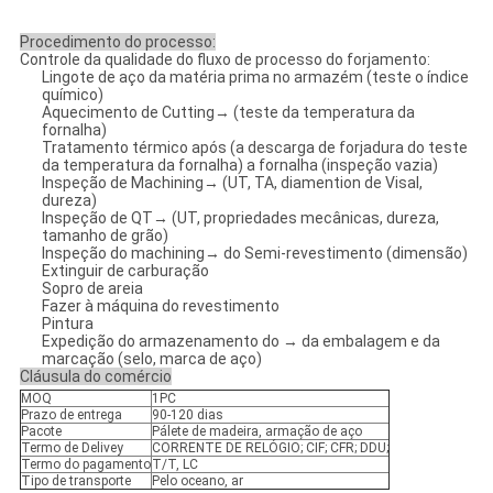
Procedimento do processo:
Controle da qualidade do fluxo de processo do forjamento:
Lingote de aço da matéria prima no armazém (teste o índice
químico)
Aquecimento de Cutting→ (teste da temperatura da
fornalha)
Tratamento térmico após (a descarga de forjadura do teste
da temperatura da fornalha) a fornalha (inspeção vazia)
Inspeção de Machining→ (UT, TA, diamention de Visal,
dureza)
Inspeção de QT→ (UT, propriedades mecânicas, dureza,
tamanho de grão)
Inspeção do machining→ do Semi-revestimento (dimensão)
Extinguir de carburação
Sopro de areia
Fazer à máquina do revestimento
Pintura
Expedição do armazenamento do → da embalagem e da
marcação (selo, marca de aço)
Cláusula do comércio
MOQ
1PC
Prazo de entrega
90-120 dias
Pacote
Pálete de madeira, armação de aço
Termo de Delivey
CORRENTE DE RELÓGIO; CIF; CFR; DDU;
Termo do pagamento
T/T, LC
Tipo de transporte
Pelo oceano, ar