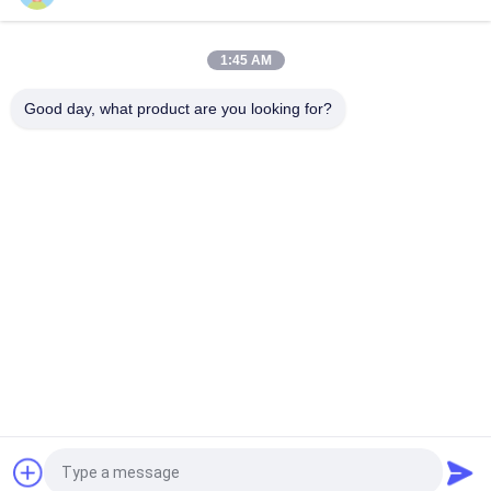
internacionais?​​
1:45 AM
loading...
Good day, what product are you looking for?
Categorias populares
Todos
Forjados De Aço 
Forjamento Do Eixo 
Pesado
De Eixo
Forjamento Vazio 
Forjado Flanges De 
Da Engrenagem
Aço
Forjamento Do 
Cilindro Forjado
Tratamento Térmico
Abra Morrem 
Ligas De Aço 
Forjamentos
Forjadas
Pedir um orçamento