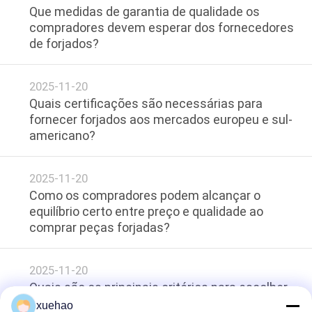
Que medidas de garantia de qualidade os
compradores devem esperar dos fornecedores
de forjados?
2025-11-20
Quais certificações são necessárias para
fornecer forjados aos mercados europeu e sul-
americano?​
2025-11-20
Como os compradores podem alcançar o
equilíbrio certo entre preço e qualidade ao
comprar peças forjadas?
2025-11-20
Quais são os principais critérios para escolher
fornecedores de forjados em mercados
xuehao