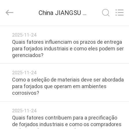
HUI
XUAN
NEW
China JIANGSU HUI XUAN NEW ENERGY EQUIPMENT CO.,LTD notícias da empresa
ENERGY
EQUIPMENT
CO.,LTD.
All
CASA
Rights
Reserved.
2025-11-24
Quais fatores influenciam os prazos de entrega
PRODUTOS
para forjados industriais e como eles podem ser
gerenciados?​​
VÍDEOS
2025-11-24
Como a seleção de materiais deve ser abordada
SOBRE
para forjados que operam em ambientes
corrosivos?​​
NÓS
2025-11-24
EXCURSÃO
Quais fatores contribuem para a precificação
DA
de forjados industriais e como os compradores