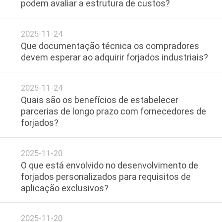
podem avaliar a estrutura de custos?​​
FÁBRICA
2025-11-24
CONTROLE
Que documentação técnica os compradores
DA
devem esperar ao adquirir forjados industriais?​​
QUALIDADE
2025-11-24
Quais são os benefícios de estabelecer
MAPA
parcerias de longo prazo com fornecedores de
DO
forjados?​​
SITE
2025-11-20
O que está envolvido no desenvolvimento de
PRIVACY
forjados personalizados para requisitos de
POLICY
aplicação exclusivos?
2025-11-20