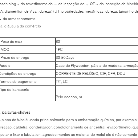
machining→ do revestimento do → da inspeção do → QT→ da inspeção de Machini
A, diamention de Visal, dureza) (UT, propriedades mecânicas, dureza, tamanho de
→ do armazenamento
a, cláusula do comércio
Peso do max
60T
MOQ
1PC
Prazo de entrega
30-50Days
Pacote
Caso de Plywooden, pálete de madeira, armaçã
Condições de entrega
CORRENTE DE RELÓGIO; CIF; CFR; DDU;
Termos do pagamento
T/T, LC
Tipo de transporte
Pelo oceano, ar
, palavras-chaves
 placa do tubo é usada principalmente para a embarcação química, por exemplo 
ressão, caldeira, condensador, condicionamento de ar central, evaporômetro, q
poiar e fixar o tubulation, agradecimentos ao material do metal ele é não soment