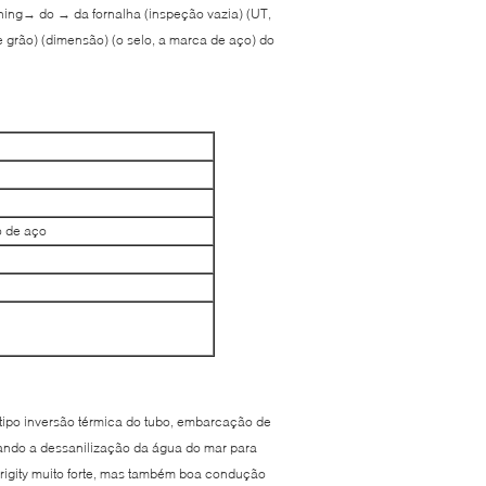
ng→ do → da fornalha (inspeção vazia) (UT,
 grão) (dimensão) (o selo, a marca de aço) do
o de aço
tipo inversão térmica do tubo, embarcação de
uando a dessanilização da água do mar para
e rigity muito forte, mas também boa condução