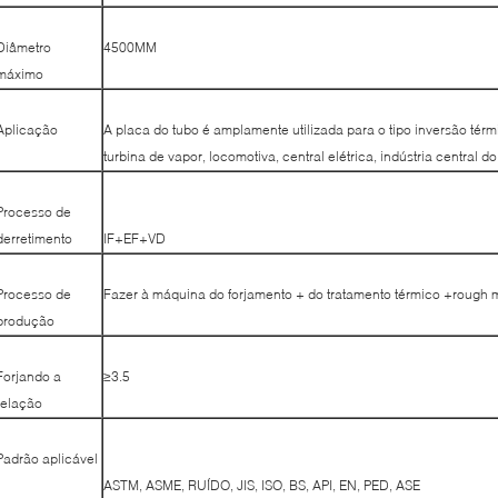
Diâmetro
4500MM
máximo
Aplicação
A placa do tubo é amplamente utilizada para o tipo inversão tér
turbina de vapor, locomotiva, central elétrica, indústria central
Processo de
derretimento
IF+EF+VD
Processo de
Fazer à máquina do forjamento + do tratamento térmico +rough 
produção
Forjando a
≥3.5
relação
Padrão aplicável
ASTM, ASME, RUÍDO, JIS, ISO, BS, API, EN, PED, ASE