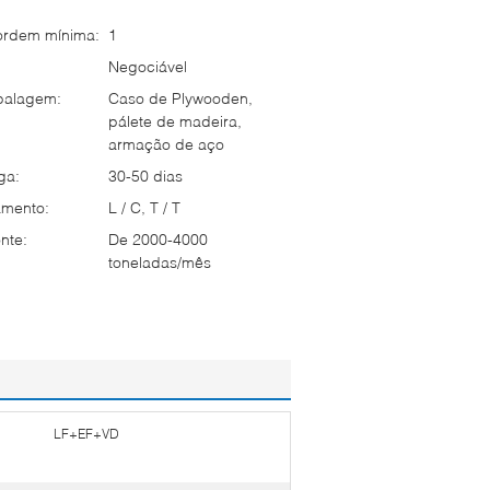
ordem mínima:
1
Negociável
balagem:
Caso de Plywooden,
pálete de madeira,
armação de aço
ga:
30-50 dias
mento:
L / C, T / T
nte:
De 2000-4000
toneladas/mês
LF+EF+VD