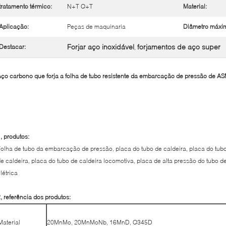
tratamento térmico:
N+T Q+T
Material:
Aplicação:
Peças de maquinaria
Diâmetro máxi
Forjar aço inoxidável
forjamentos de aço super
Destacar:
,
ço carbono que forja a folha de tubo resistente da embarcação de pressão de A
, produtos:
olha de tubo da embarcação de pressão, placa do tubo de caldeira, placa do tubo
e caldeira, placa do tubo de caldeira locomotiva, placa de alta pressão do tubo de
létrica
, referência dos produtos:
Material
20MnMo, 20MnMoNb, 16MnD, Q345D