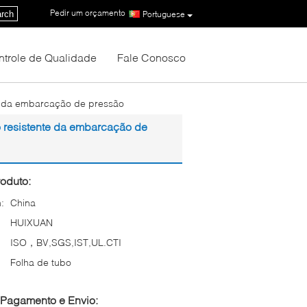
Pedir um orçamento
|
rch
Portuguese
ntrole de Qualidade
Fale Conosco
te da embarcação de pressão
 resistente da embarcação de
oduto:
:
China
HUIXUAN
ISO，BV,SGS,IST,UL.CTI
Folha de tubo
Pagamento e Envio: