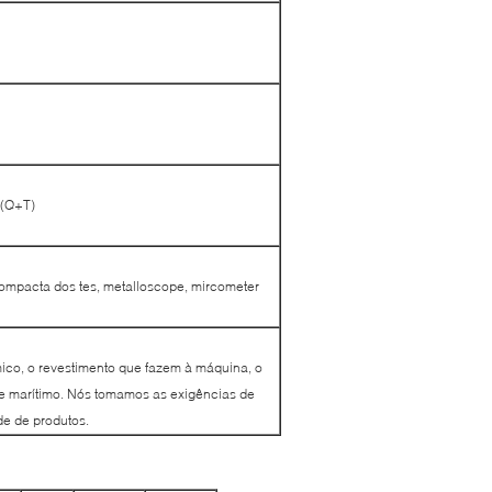
 (Q+T)
 compacta dos tes, metalloscope, mircometer
rmico, o revestimento que fazem à máquina, o
orte marítimo. Nós tomamos as exigências de
de de produtos.