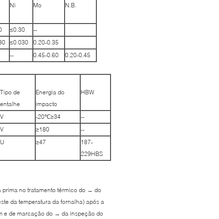
Ni
Mo
N.B.
0
≤0.30
--
30
≤0.030
0.20-0.35
--
0.45-0.60
0.20-0.45
Tipo de
Energia do
HBW
entalhe
impacto
V
-20℃≥34
--
V
≥180
--
U
≥47
187-
229HBS
a prima no tratamento térmico do → do
ste da temperatura da fornalha) após a
gem e de marcação do → da inspeção do