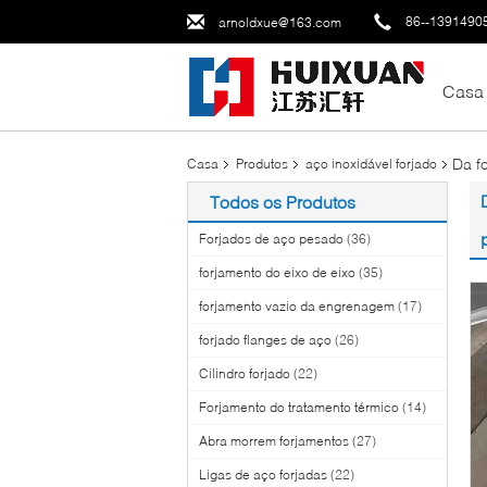
86--1391490
arnoldxue@163.com
Casa
Da f
Casa
Produtos
aço inoxidável forjado
Todos os Produtos
Forjados de aço pesado
(36)
forjamento do eixo de eixo
(35)
forjamento vazio da engrenagem
(17)
forjado flanges de aço
(26)
Cilindro forjado
(22)
Forjamento do tratamento térmico
(14)
Abra morrem forjamentos
(27)
Ligas de aço forjadas
(22)