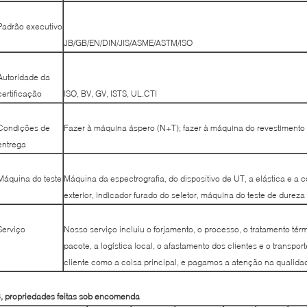
Padrão executivo
JB/GB/EN/DIN/JIS/ASME/ASTM/ISO
Autoridade da
certificação
ISO, BV, GV, ISTS, UL.CTI
Condições de
Fazer à máquina áspero (N+T); fazer à máquina do revestimento
entrega
Máquina do teste
Máquina da espectrografia, do dispositivo de UT, a elástica e a
exterior, indicador furado do seletor, máquina do teste de dureza
Serviço
Nosso serviço incluiu o forjamento, o processo, o tratamento té
pacote, a logística local, o afastamento dos clientes e o transp
cliente como a coisa principal, e pagamos a atenção na qualida
, propriedades feitas sob encomenda