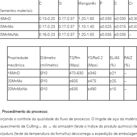
C
Si
Manganês
P
S
Cr
Elementos materiais
16MnD
0.13-0.20
0.17-0.37
1.20-1.60
≤0.030
≤0.030
≤0.3
20MnMo
0.17-0.23
0.17-0.37
1.10-1.40
≤0.025
≤0.015
≤0.0
20MnMoNb
0.16-0.23
0.17-0.37
1.20-1.50
≤0.035
≤0.035
--
Propriedade
Diâmetro
TS/Rm
YS/Rp0.2
EL/A5
RA/Z
mecânica
(milímetro)
(Mpa)
(Mpa)
(%)
(%)
16MnD
Ø10
470-630
≥345
≥21
--
20MnMo
Ø10
≥605
≥475
≥25
--
20MnMoNb
Ø10
≥635
≥490
≥15
--
4.
Procedimento do processo:
orjando o controle da qualidade do fluxo de processo: O lingote de aço da matéri
quecimento de Cutting→ do → do armazém (teste o índice do produto químico) (te
orjadura (teste da temperatura da fornalha) descarrega a expedição de embala