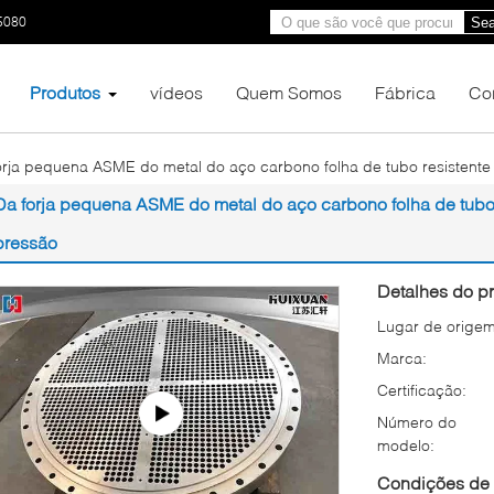
5080
Sea
Produtos
vídeos
Quem Somos
Fábrica
Co
orja pequena ASME do metal do aço carbono folha de tubo resisten
Da forja pequena ASME do metal do aço carbono folha de tubo
pressão
Detalhes do pr
Lugar de origem
Marca:
Certificação:
Número do
modelo:
Condições de 