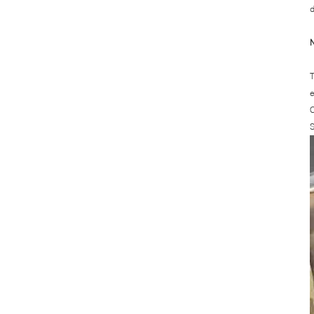
d
N
T
e
C
S