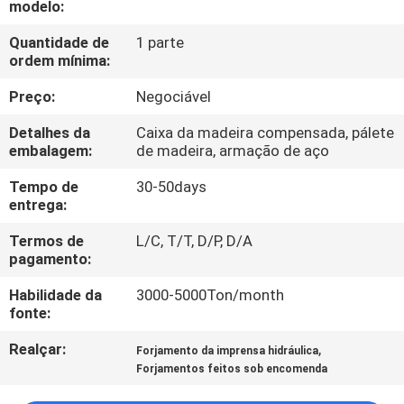
modelo:
FÁBRICA
Quantidade de
1 parte
ordem mínima:
CONTROLE
DA
Preço:
Negociável
QUALIDADE
Detalhes da
Caixa da madeira compensada, pálete
embalagem:
de madeira, armação de aço
MAPA
Tempo de
30-50days
entrega:
DO
Termos de
L/C, T/T, D/P, D/A
SITE
pagamento:
Habilidade da
3000-5000Ton/month
PRIVACY
fonte:
POLICY
Realçar:
,
Forjamento da imprensa hidráulica
Forjamentos feitos sob encomenda