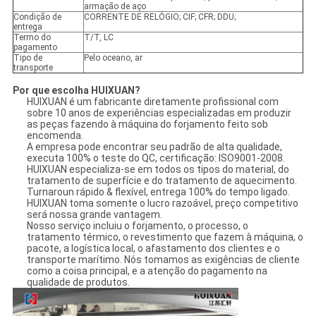
armação de aço
Condição de
CORRENTE DE RELÓGIO; CIF; CFR; DDU;
entrega
Termo do
T/T, LC
pagamento
Tipo de
Pelo oceano, ar
transporte
Por que escolha HUIXUAN?
HUIXUAN é um fabricante diretamente profissional com
sobre 10 anos de experiências especializadas em produzir
as peças fazendo à máquina do forjamento feito sob
encomenda.
A empresa pode encontrar seu padrão de alta qualidade,
executa 100% o teste do QC, certificação: ISO9001-2008.
HUIXUAN especializa-se em todos os tipos do material, do
tratamento de superfície e do tratamento de aquecimento.
Turnaroun rápido & flexível, entrega 100% do tempo ligado.
HUIXUAN toma somente o lucro razoável, preço competitivo
será nossa grande vantagem.
Nosso serviço incluiu o forjamento, o processo, o
tratamento térmico, o revestimento que fazem à máquina, o
pacote, a logística local, o afastamento dos clientes e o
transporte marítimo. Nós tomamos as exigências de cliente
como a coisa principal, e a atenção do pagamento na
qualidade de produtos.