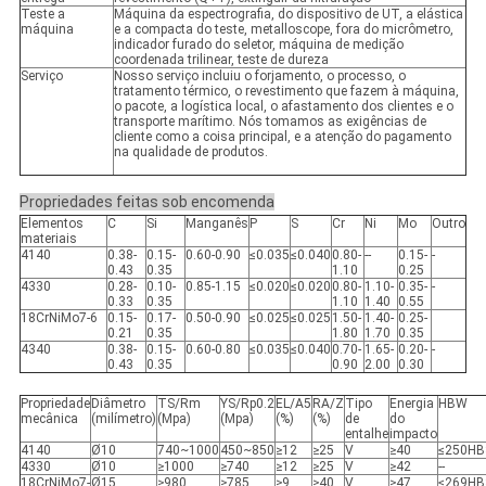
Teste a
Máquina da espectrografia, do dispositivo de UT, a elástica
máquina
e a compacta do teste, metalloscope, fora do micrômetro,
indicador furado do seletor, máquina de medição
coordenada trilinear, teste de dureza
Serviço
Nosso serviço incluiu o forjamento, o processo, o
tratamento térmico, o revestimento que fazem à máquina,
o pacote, a logística local, o afastamento dos clientes e o
transporte marítimo. Nós tomamos as exigências de
cliente como a coisa principal, e a atenção do pagamento
na qualidade de produtos.
Propriedades feitas sob encomenda
Elementos
C
Si
Manganês
P
S
Cr
Ni
Mo
Outro
materiais
4140
0.38-
0.15-
0.60-0.90
≤0.035
≤0.040
0.80-
--
0.15-
-
0.43
0.35
1.10
0.25
4330
0.28-
0.10-
0.85-1.15
≤0.020
≤0.020
0.80-
1.10-
0.35-
-
0.33
0.35
1.10
1.40
0.55
18CrNiMo7-6
0.15-
0.17-
0.50-0.90
≤0.025
≤0.025
1.50-
1.40-
0.25-
0.21
0.35
1.80
1.70
0.35
4340
0.38-
0.15-
0.60-0.80
≤0.035
≤0.040
0.70-
1.65-
0.20-
-
0.43
0.35
0.90
2.00
0.30
Propriedade
Diâmetro
TS/Rm
YS/Rp0.2
EL/A5
RA/Z
Tipo
Energia
HBW
mecânica
(milímetro)
(Mpa)
(Mpa)
(%)
(%)
de
do
entalhe
impacto
4140
Ø10
740~1000
450~850
≥12
≥25
V
≥40
≤250HB
4330
Ø10
≥1000
≥740
≥12
≥25
V
≥42
--
18CrNiMo7-
Ø15
≥980
≥785
≥9
≥40
V
≥47
≤269HB