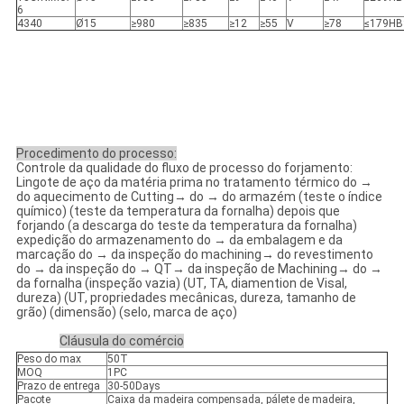
6
4340
Ø15
≥980
≥835
≥12
≥55
V
≥78
≤179HB
Procedimento do processo:
Controle da qualidade do fluxo de processo do forjamento:
Lingote de aço da matéria prima no tratamento térmico do →
do aquecimento de Cutting→ do → do armazém (teste o índice
químico) (teste da temperatura da fornalha) depois que
forjando (a descarga do teste da temperatura da fornalha)
expedição do armazenamento do → da embalagem e da
marcação do → da inspeção do machining→ do revestimento
do → da inspeção do → QT→ da inspeção de Machining→ do →
da fornalha (inspeção vazia) (UT, TA, diamention de Visal,
dureza) (UT, propriedades mecânicas, dureza, tamanho de
grão) (dimensão) (selo, marca de aço)
Cláusula do comércio
Peso do max
50T
MOQ
1PC
Prazo de entrega
30-50Days
Pacote
Caixa da madeira compensada, pálete de madeira,