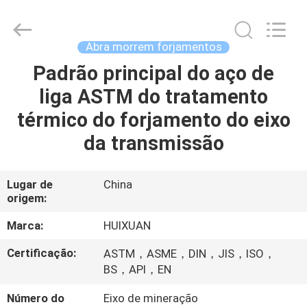
HUI
XUAN
NEW
ENERGY
EQUIPMENT
Abra morrem forjamentos
CO.,LTD.
All
Padrão principal do aço de
CASA
Rights
Reserved.
liga ASTM do tratamento
PRODUTOS
térmico do forjamento do eixo
da transmissão
VÍDEOS
Lugar de
China
origem:
SOBRE
NÓS
Marca:
HUIXUAN
Certificação:
ASTM，ASME，DIN，JIS，ISO，
EXCURSÃO
BS，API，EN
DA
Número do
Eixo de mineração