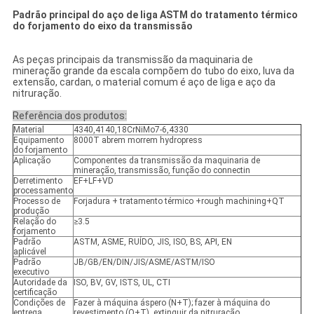
Padrão principal do aço de liga ASTM do tratamento térmico
do forjamento do eixo da transmissão
As peças principais da transmissão da maquinaria de
mineração grande da escala compõem do tubo do eixo, luva da
extensão, cardan, o material comum é aço de liga e aço da
nitruração.
Referência dos produtos:
Material
4340,4140,18CrNiMo7-6,4330
Equipamento
8000T abrem morrem hydropress
do forjamento
Aplicação
Componentes da transmissão da maquinaria de
mineração, transmissão, função do connectin
Derretimento
EF+LF+VD
processamento
Processo de
Forjadura + tratamento térmico +rough machining+QT
produção
Relação do
≥3.5
forjamento
Padrão
ASTM, ASME, RUÍDO, JIS, ISO, BS, API, EN
aplicável
Padrão
JB/GB/EN/DIN/JIS/ASME/ASTM/ISO
executivo
Autoridade da
ISO, BV, GV, ISTS, UL, CTI
certificação
Condições de
Fazer à máquina áspero (N+T); fazer à máquina do
entrega
revestimento (Q+T), extinguir da nitruração