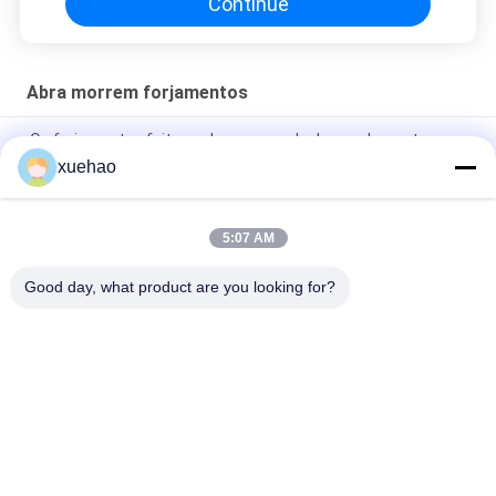
Continue
Abra morrem forjamentos
Os forjamentos feitos sob encomenda do acoplamento
42CrMo4 do aço de liga 4140 abrem morrem forjamentos
xuehao
Parafuso ASTM DIN EN Norma AISI 4340 40CrNi2Mo 1.6511
36CrNiMo4
5:07 AM
EN 10250-2 S355J2G3 peças forjadas de engate excêntrico
Good day, what product are you looking for?
Categorias populares
Todos
Forjados De Aço 
Forjamento Do Eixo 
Pesado
De Eixo
Forjamento Vazio 
Forjado Flanges De 
Da Engrenagem
Aço