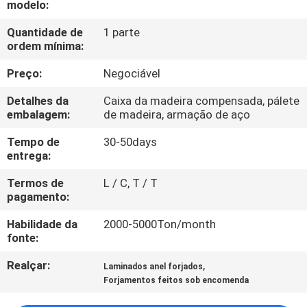
modelo:
FÁBRICA
Quantidade de
1 parte
ordem mínima:
CONTROLE
DA
Preço:
Negociável
QUALIDADE
Detalhes da
Caixa da madeira compensada, pálete
embalagem:
de madeira, armação de aço
MAPA
Tempo de
30-50days
entrega:
DO
Termos de
L / C, T / T
SITE
pagamento:
Habilidade da
2000-5000Ton/month
PRIVACY
fonte:
POLICY
Realçar:
,
Laminados anel forjados
Forjamentos feitos sob encomenda