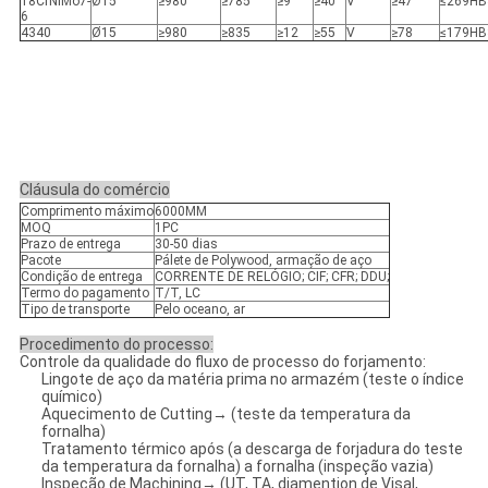
18CrNiMo7-
Ø15
≥980
≥785
≥9
≥40
V
≥47
≤269HB
6
4340
Ø15
≥980
≥835
≥12
≥55
V
≥78
≤179HB
Cláusula do comércio
Comprimento máximo
6000MM
MOQ
1PC
Prazo de entrega
30-50 dias
Pacote
Pálete de Polywood, armação de aço
Condição de entrega
CORRENTE DE RELÓGIO; CIF; CFR; DDU;
Termo do pagamento
T/T, LC
Tipo de transporte
Pelo oceano, ar
Procedimento do processo:
Controle da qualidade do fluxo de processo do forjamento:
Lingote de aço da matéria prima no armazém (teste o índice
químico)
Aquecimento de Cutting→ (teste da temperatura da
fornalha)
Tratamento térmico após (a descarga de forjadura do teste
da temperatura da fornalha) a fornalha (inspeção vazia)
Inspeção de Machining→ (UT, TA, diamention de Visal,