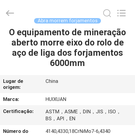
HUI
XUAN
NEW
ENERGY
EQUIPMENT
Abra morrem forjamentos
CO.,LTD.
All
O equipamento de mineração
CASA
Rights
Reserved.
aberto morre eixo do rolo de
PRODUTOS
aço de liga dos forjamentos
6000mm
VÍDEOS
Lugar de
China
origem:
SOBRE
NÓS
Marca:
HUIXUAN
Certificação:
ASTM，ASME，DIN，JIS，ISO，
EXCURSÃO
BS，API，EN
DA
Número do
4140,4330,18CrNiMo7-6,4340