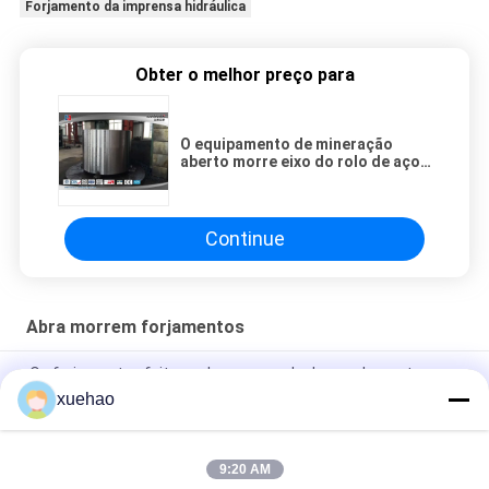
Forjamento da imprensa hidráulica
Obter o melhor preço para
O equipamento de mineração
aberto morre eixo do rolo de aço
de liga dos forjamentos 6000mm
Continue
Abra morrem forjamentos
Os forjamentos feitos sob encomenda do acoplamento
42CrMo4 do aço de liga 4140 abrem morrem forjamentos
xuehao
Parafuso ASTM DIN EN Norma AISI 4340 40CrNi2Mo 1.6511
36CrNiMo4
9:20 AM