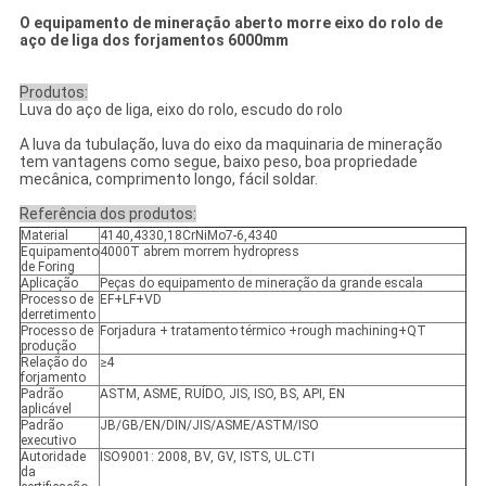
O equipamento de mineração aberto morre eixo do rolo de
aço de liga dos forjamentos 6000mm
Produtos:
Luva do aço de liga, eixo do rolo, escudo do rolo
A luva da tubulação, luva do eixo da maquinaria de mineração
tem vantagens como segue, baixo peso, boa propriedade
mecânica, comprimento longo, fácil soldar.
Referência dos produtos:
Material
4140,4330,18CrNiMo7-6,4340
Equipamento
4000T abrem morrem hydropress
de Foring
Aplicação
Peças do equipamento de mineração da grande escala
Processo de
EF+LF+VD
derretimento
Processo de
Forjadura + tratamento térmico +rough machining+QT
produção
Relação do
≥4
forjamento
Padrão
ASTM, ASME, RUÍDO, JIS, ISO, BS, API, EN
aplicável
Padrão
JB/GB/EN/DIN/JIS/ASME/ASTM/ISO
executivo
Autoridade
ISO9001: 2008, BV, GV, ISTS, UL.CTI
da