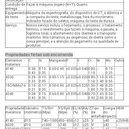
certificação
Condição de
Fazer à máquina áspero (N+T); Quarto
entrega
Equipamento
Máquina da espectrografia, do dispositivo de UT, a elástica e
de teste
a compacta do teste, metalloscope, fora do micrômetro,
indicador furado do seletor, máquina do teste de dureza
Serviço
Nosso serviço incluiu o forjamento, o processo, o tratamento
térmico, o revestimento que fazem à máquina, o pacote, a
logística local, o afastamento dos clientes e o transporte
marítimo. Nós tomamos as exigências de cliente como a
coisa principal, e a atenção do pagamento na qualidade de
produtos.
Propriedades feitas sob encomenda
Elementos
C
Si
Manganês
P
S
Cr
Ni
Mo
Outro
materiais
4140
0.38-
0.15-
0.60-0.90
≤0.035
≤0.040
0.80-
--
0.15-
-
0.43
0.35
1.10
0.25
4330
0.28-
0.10-
0.85-1.15
≤0.020
≤0.020
0.80-
1.10-
0.35-
-
0.33
0.35
1.10
1.40
0.55
18CrNiMo7-6
0.15-
0.17-
0.50-0.90
≤0.025
≤0.025
1.50-
1.40-
0.25-
0.21
0.35
1.80
1.70
0.35
4340
0.38-
0.15-
0.60-0.80
≤0.035
≤0.040
0.70-
1.65-
0.20-
-
0.43
0.35
0.90
2.00
0.30
Propriedade
Diâmetro
TS/Rm
YS/Rp0.2
EL/A5
RA/Z
Tipo
Energia
HBW
mecânica
(milímetro)
(Mpa)
(Mpa)
(%)
(%)
de
do
entalhe
impacto
4140
Ø15
740~1000
450~850
≥12
≥25
V
≥40
≤250HB
4330
Ø10
≥1000
≥740
≥12
≥25
V
≥42
--