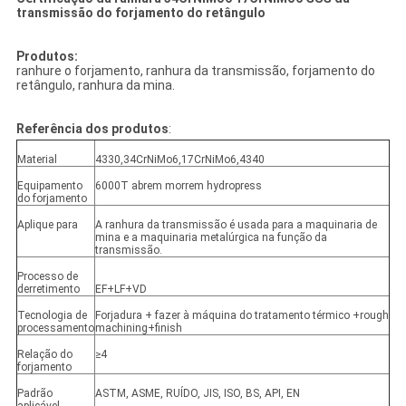
transmissão do forjamento do retângulo
Produtos:
ranhure o forjamento, ranhura da transmissão, forjamento do
retângulo, ranhura da mina.
Referência dos produtos
:
Material
4330,34CrNiMo6,17CrNiMo6,4340
Equipamento
6000T abrem morrem hydropress
do forjamento
Aplique para
A ranhura da transmissão é usada para a maquinaria de
mina e a maquinaria metalúrgica na função da
transmissão.
Processo de
derretimento
EF+LF+VD
Tecnologia de
Forjadura + fazer à máquina do tratamento térmico +rough
processamento
machining+finish
Relação do
≥4
forjamento
Padrão
ASTM, ASME, RUÍDO, JIS, ISO, BS, API, EN