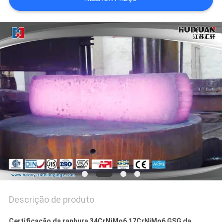
Descrição de produto
Certificação da ranhura 34CrNiMo6 17CrNiMo6 GSG da