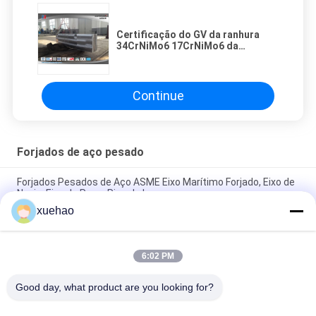
Certificação do GV da ranhura
34CrNiMo6 17CrNiMo6 da
transmissão do forjamento do
retângulo
Continue
Forjados de aço pesado
Forjados Pesados de Aço ASME Eixo Marítimo Forjado, Eixo de
Navio, Eixo de Popa, Pino de Leme
xuehao
GB/ASTM/ASME/EN Caixa de recolha de
água,tanque,tubo,barril
6:02 PM
1045 / 4140 / excêntrica Forja de aço pesado Forja de aço de
liga de manga cilíndrica
Good day, what product are you looking for?
Categorias populares
Todos