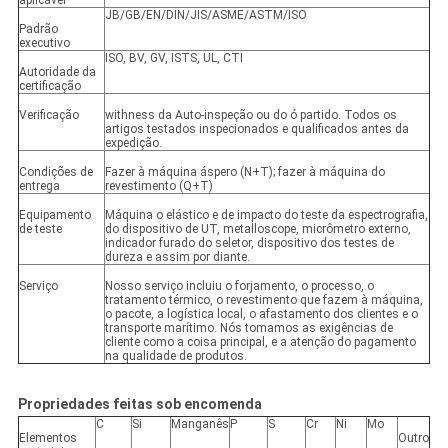
aplicável
JB/GB/EN/DIN/JIS/ASME/ASTM/ISO
Padrão
executivo
ISO, BV, GV, ISTS, UL, CTI
Autoridade da
certificação
Verificação
withness da Auto-inspeção ou do ó partido. Todos os
artigos testados inspecionados e qualificados antes da
expedição.
Condições de
Fazer à máquina áspero (N+T); fazer à máquina do
entrega
revestimento (Q+T)
Equipamento
Máquina o elástico e de impacto do teste da espectrografia,
de teste
do dispositivo de UT, metalloscope, micrômetro externo,
indicador furado do seletor, dispositivo dos testes de
dureza e assim por diante.
Serviço
Nosso serviço incluiu o forjamento, o processo, o
tratamento térmico, o revestimento que fazem à máquina,
o pacote, a logística local, o afastamento dos clientes e o
transporte marítimo. Nós tomamos as exigências de
cliente como a coisa principal, e a atenção do pagamento
na qualidade de produtos.
Propriedades feitas sob encomenda
C
Si
Manganês
P
S
Cr
Ni
Mo
Elementos
Outro