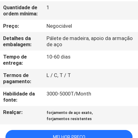
FÁBRICA
Quantidade de
1
ordem mínima:
CONTROLE
Preço:
Negociável
DA
Detalhes da
Pálete de madeira, apoio da armação
QUALIDADE
embalagem:
de aço
Tempo de
10-60 dias
entrega:
MAPA
DO
Termos de
L / C, T / T
pagamento:
SITE
Habilidade da
3000-5000T/Month
fonte:
PRIVACY
Realçar:
,
forjamento de aço exato
POLICY
forjamentos resistentes
MELHOR PREÇO