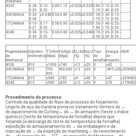
materiais
4330
0.28-
0.10-
0.85-1.15
≤0.020
≤0.020
0.80-
1.10-
0.35-
-
0.33
0.35
1.10
1.40
0.55
34CrNiMo6
0.30-
≤0.040
0.50-0.80
≤0.035
≤0.035
1.30-
1.30-
0.15-
0.38
1.70
1.70
0.30
17CrNiMo6
0.15-
0.17-
0.50-0.90
≤0.025
≤0.025
1.50-
1.40-
0.25-
0.21
0.35
1.80
1.70
0.35
4340
0.38-
0.15-
0.60-0.80
≤0.035
≤0.040
0.70-
1.65-
0.20-
-
0.43
0.35
0.90
2.00
0.30
Propriedades
Diâmetro
TS/Rm
YS/Rp0.2
EL/A5
RA/Z
Tipo
Energia
HBW
de
(milímetro)
(Mpa)
(Mpa)
(%)
(%)
de
do
Mechainal
entalhe
impacto
4330
Ø10
≥1000
≥740
≥12
≥25
V
≥42
--
34CrNiMo6
Ø15
750-
450-600
≥13
≥55
V
-40℃≥20
≤269HBS
900
17CrNiMo6
Ø15
≥980
≥785
≥9
≥40
V
≥47
≤269HBS
4340
Ø15
≥980
≥835
≥12
≥55
V
≥78
≤179HBS
Procedimento do processo:
Controle da qualidade do fluxo de processo do forjamento:
Lingote de aço da matéria prima no tratamento térmico do →
do aquecimento de Cutting→ do → do armazém (teste o índice
químico) (teste da temperatura da fornalha) depois que
forjando (a descarga do teste da temperatura da fornalha)
expedição do armazenamento do → da embalagem e da
marcação do → da inspeção do machining→ do revestimento