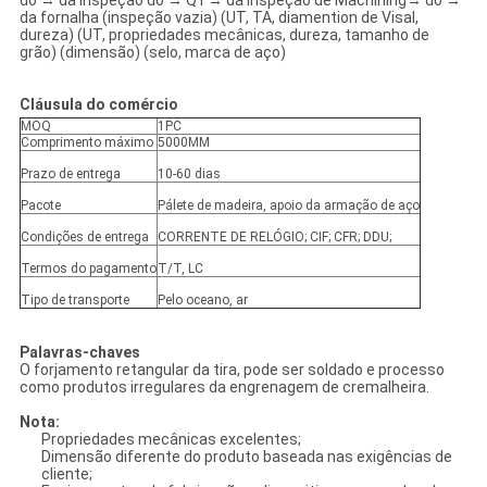
do → da inspeção do → QT→ da inspeção de Machining→ do →
da fornalha (inspeção vazia) (UT, TA, diamention de Visal,
dureza) (UT, propriedades mecânicas, dureza, tamanho de
grão) (dimensão) (selo, marca de aço)
Cláusula do comércio
MOQ
1PC
Comprimento máximo
5000MM
Prazo de entrega
10-60 dias
Pacote
Pálete de madeira, apoio da armação de aço
Condições de entrega
CORRENTE DE RELÓGIO; CIF; CFR; DDU;
Termos do pagamento
T/T, LC
Tipo de transporte
Pelo oceano, ar
Palavras-chaves
O forjamento retangular da tira, pode ser soldado e processo
como produtos irregulares da engrenagem de cremalheira.
Nota:
Propriedades mecânicas excelentes;
Dimensão diferente do produto baseada nas exigências de
cliente;