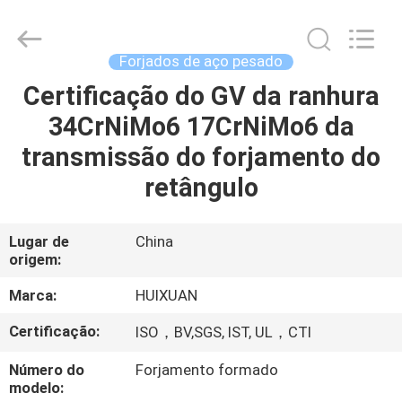
HUI
XUAN
NEW
ENERGY
EQUIPMENT
Forjados de aço pesado
CO.,LTD.
All
Certificação do GV da ranhura
CASA
Rights
Reserved.
34CrNiMo6 17CrNiMo6 da
PRODUTOS
transmissão do forjamento do
retângulo
VÍDEOS
Lugar de
China
origem:
SOBRE
NÓS
Marca:
HUIXUAN
Certificação:
ISO，BV,SGS, IST, UL，CTI
EXCURSÃO
Número do
Forjamento formado
DA
modelo: