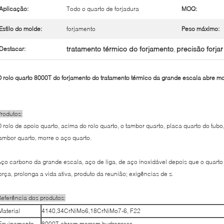
Aplicação:
Todo o quarto de forjadura
MOQ:
Estilo do molde:
forjamento
Peso máximo:
tratamento térmico do forjamento
precisão forjar
Destacar:
,
 rolo quarto 8000T do forjamento do tratamento térmico da grande escala abre m
rodutos:
 rolo de apoio quarto, acima do rolo quarto, o tambor quarto, placa quarto do tubo
ambor quarto, morre o aço quarto.
ço carbono da grande escala, aço de liga, de aço inoxidável depois que o quar
orça, prolonga a vida ativa, produto da reunião; exigências de s.
eferência dos produtos:
Material
4140,34CrNiMo6,18CrNiMo7-6, F22
Equipamento
8000T abrem morrem hydropress