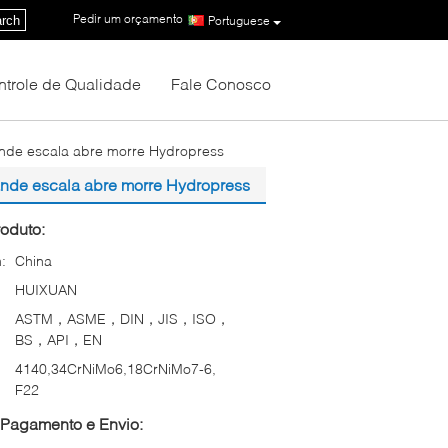
Pedir um orçamento
|
rch
Portuguese
ntrole de Qualidade
Fale Conosco
ande escala abre morre Hydropress
rande escala abre morre Hydropress
oduto:
:
China
HUIXUAN
ASTM，ASME，DIN，JIS，ISO，
BS，API，EN
4140,34CrNiMo6,18CrNiMo7-6,
F22
Pagamento e Envio: