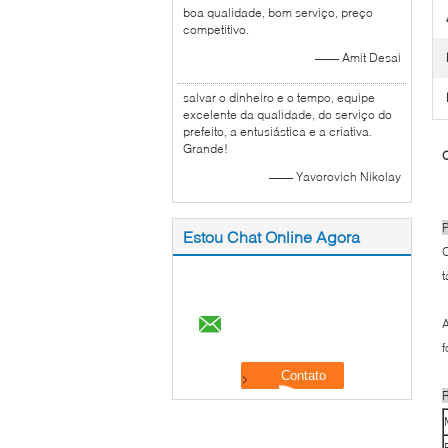
boa qualidade, bom serviço, preço
competitivo.
—— Amit Desai
salvar o dinheiro e o tempo, equipe
excelente da qualidade, do serviço do
prefeito, a entusiástica e a criativa.
Grande!
O
—— Yavorovich Nikolay
P
Estou Chat Online Agora
O
t
A
f
R