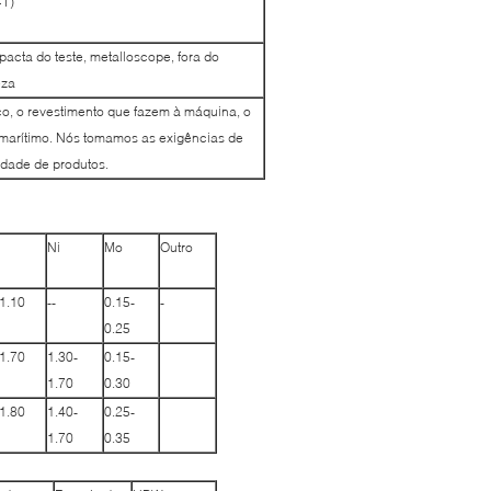
+T)
pacta do teste, metalloscope, fora do
eza
ico, o revestimento que fazem à máquina, o
te marítimo. Nós tomamos as exigências de
idade de produtos.
Ni
Mo
Outro
1.10
--
0.15-
-
0.25
1.70
1.30-
0.15-
1.70
0.30
1.80
1.40-
0.25-
1.70
0.35