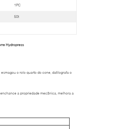
1PC
50t
orre Hydropress
, esmagou o rolo quarto do cone, datilografa o
to enchance a propriedade mecânica, melhora a