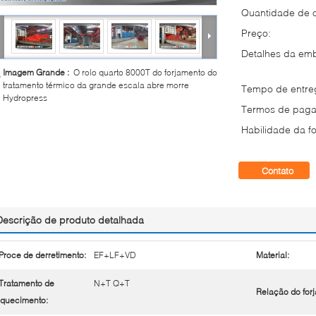
Quantidade de 
Preço:
Detalhes da em
Imagem Grande :
O rolo quarto 8000T do forjamento do
tratamento térmico da grande escala abre morre
Tempo de entre
Hydropress
Termos de paga
Habilidade da fo
Contato
Descrição de produto detalhada
Proce de derretimento:
EF+LF+VD
Material:
Tratamento de
N+T Q+T
Relação do for
quecimento: