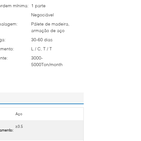
ordem mínima:
1 parte
Negociável
balagem:
Pálete de madeira,
armação de aço
ga:
30-60 dias
mento:
L / C, T / T
nte:
3000-
5000Ton/month
Aço
≥3.5
jamento: