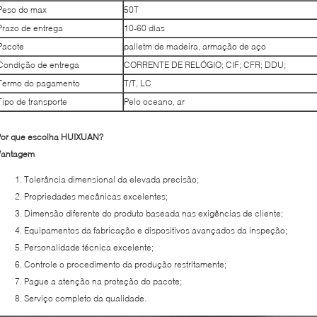
Peso do max
50T
Prazo de entrega
10-60 dias
Pacote
palletm de madeira, armação de aço
Condição de entrega
CORRENTE DE RELÓGIO; CIF; CFR; DDU;
Termo do pagamento
T/T, LC
Tipo de transporte
Pelo oceano, ar
Por que escolha HUIXUAN?
Vantagem
Tolerância dimensional da elevada precisão;
Propriedades mecânicas excelentes;
Dimensão diferente do produto baseada nas exigências de cliente;
Equipamentos da fabricação e dispositivos avançados da inspeção;
Personalidade técnica excelente;
Controle o procedimento da produção restritamente;
Pague a atenção na proteção do pacote;
Serviço completo da qualidade.