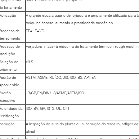
do forjamento
Aplicação
A grande escala quarto de forjadura é amplamente utilizada para to
máquina áspero, aumenta a propriedade mecânica
Processo de
EF+LF+VD
derretimento
Processo de
Forjadura + fazer à máquina do tratamento térmico +rough machi
produção
Relação do
≥3.5
forjamento
Padrão de
ASTM, ASME, RUÍDO, JIS, ISO, BS, API, EN
Appplicable
Padrão
JB/GB/EN/DIN/JIS/ASME/ASTM/ISO
executivo
Autoridade da
ISO, BV, GV, ISTS, UL, CTI
certificação
Inspeção
A inspeção do auto da planta ou a inspeção do terceiro, artigos d
afinal