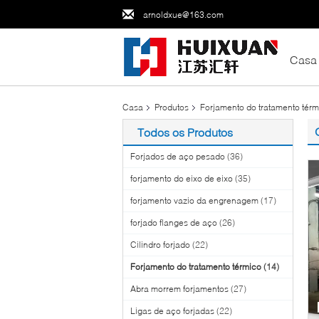
arnoldxue@163.com
Casa
Casa
Produtos
Forjamento do tratamento térm
Todos os Produtos
Forjados de aço pesado
(36)
forjamento do eixo de eixo
(35)
forjamento vazio da engrenagem
(17)
forjado flanges de aço
(26)
Cilindro forjado
(22)
Forjamento do tratamento térmico
(14)
Abra morrem forjamentos
(27)
Ligas de aço forjadas
(22)