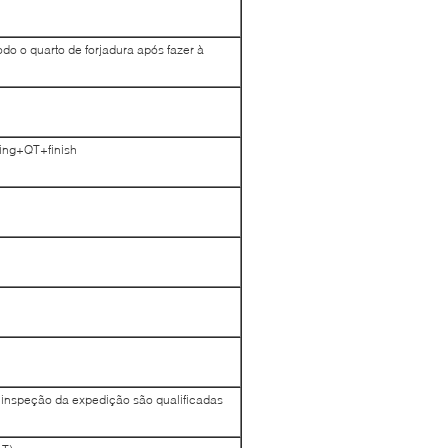
do o quarto de forjadura após fazer à
ning+QT+finish
e inspeção da expedição são qualificadas