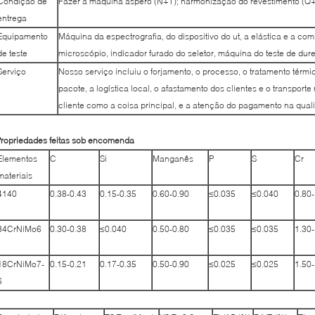
Condição de
Fazer à máquina áspero (N+T); harmonização do revestimento (Q
entrega
Equipamento
Máquina da espectrografia, do dispositivo do ut, a elástica e a com
de teste
microscópio, indicador furado do seletor, máquina do teste de dur
Serviço
Nosso serviço incluiu o forjamento, o processo, o tratamento térm
pacote, a logística local, o afastamento dos clientes e o transpor
cliente como a coisa principal, e a atenção do pagamento na qual
ropriedades feitas sob encomenda
Elementos
C
Si
Manganês
P
S
Cr
materiais
4140
0.38-0.43
0.15-0.35
0.60-0.90
≤0.035
≤0.040
0.80-
34CrNiMo6
0.30-0.38
≤0.040
0.50-0.80
≤0.035
≤0.035
1.30-
18CrNiMo7-
0.15-0.21
0.17-0.35
0.50-0.90
≤0.025
≤0.025
1.50-
6