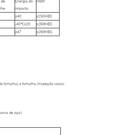
 de
Energia do
HBW
lhe
impacto
≥40
≤250HBS
-40℃≥20
≤269HBS
≥47
≤269HBS
a fornalha) a fornalha (inspeção vazia)
arca de aço)