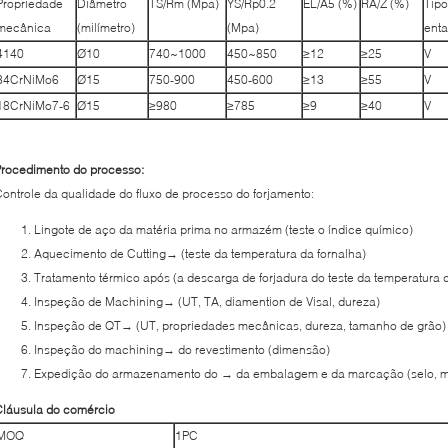
Propriedade
Diâmetro
TS/Rm (Mpa)
YS/Rp0.2
EL/A5 (%)
RA/Z (%)
Tipo
mecânica
(milímetro)
(Mpa)
enta
4140
Ø10
740~1000
450~850
≥12
≥25
V
34CrNiMo6
Ø15
750-900
450-600
≥13
≥55
V
18CrNiMo7-6
Ø15
≥980
≥785
≥9
≥40
V
rocedimento do processo:
ontrole da qualidade do fluxo de processo do forjamento:
Lingote de aço da matéria prima no armazém (teste o índice químico)
Aquecimento de Cutting→ (teste da temperatura da fornalha)
Tratamento térmico após (a descarga de forjadura do teste da temperatura d
Inspeção de Machining→ (UT, TA, diamention de Visal, dureza)
Inspeção de QT→ (UT, propriedades mecânicas, dureza, tamanho de grão)
Inspeção do machining→ do revestimento (dimensão)
Expedição do armazenamento do → da embalagem e da marcação (selo, m
Cláusula do comércio
MOQ
1PC